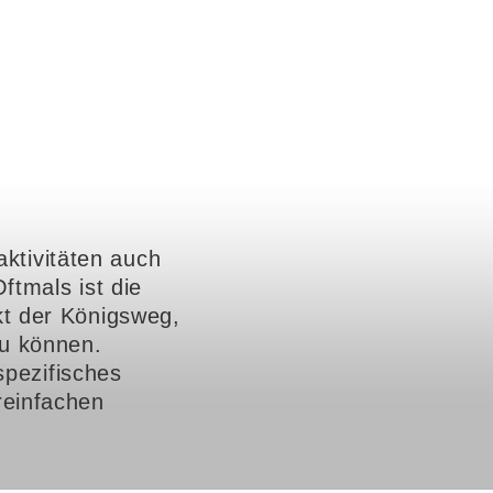
aktivitäten auch
ftmals ist die
kt der Königsweg,
zu können.
pezifisches
reinfachen