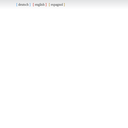
deutsch
english
espagnol