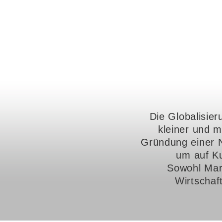
Die Globalisier
kleiner und m
Gründung einer N
um auf Ku
Sowohl Mar
Wirtschaf